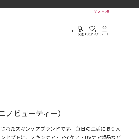
ゲスト 様
search
favorite
local_mall
検索
お気に入り
カート
TY（ニノビューティー）
されたスキンケアブランドです。 毎日の生活に取り入
ンセプトに、スキンケア・アイケア・UVケア製品など