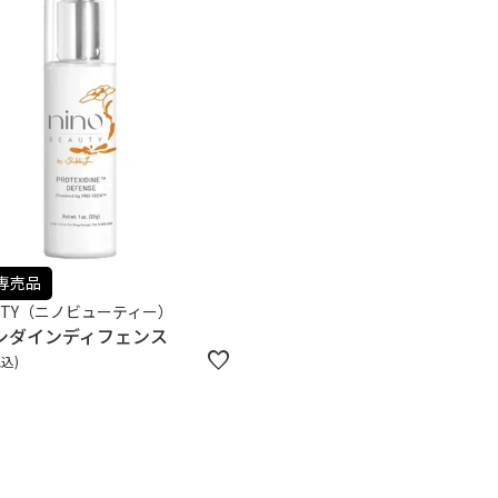
専売品
EAUTY（ニノビューティー）
シダインディフェンス
税込