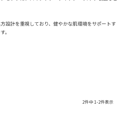
処方設計を重視しており、健やかな肌環境をサポートす
です。
2
件中
1
-
2
件表示