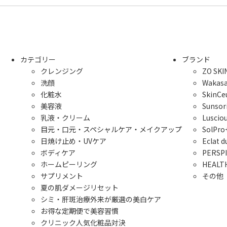
カテゴリー
ブランド
クレンジング
ZO S
洗顔
Wakas
化粧水
Skin
美容液
Suns
乳液・クリーム
Lusc
目元・口元・スペシャルケア・メイクアップ
SolP
日焼け止め・UVケア
Ecla
ボディケア
PERS
ホームピーリング
HEAL
サプリメント
その他
夏の肌ダメージリセット
シミ・肝斑治療外来が厳選の美白ケア
お得な定期便で美容習慣
クリニック人気化粧品対決