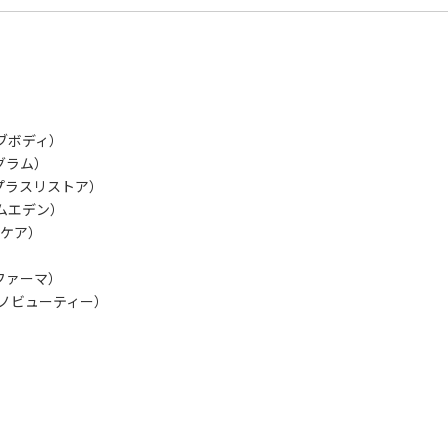
ォブボディ）
リグラム）
E（プラスリストア）
ームエデン）
リオケア）
ルファーマ）
（ニノビューティー）