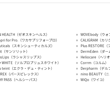
KIN HEALTH（ゼオスキンヘルス）
WOVEbody（ウ
apri for Pro.（ワカサプリフォープロ）
CALIGRAM（カ
Ceuticals（スキンシューティカルズ）
Plus RESTOR
orit（サンソリット）
DermEden（ダ
iousLips（ラシャスリップス）
Heliocare（ヘ
ro+ WHITE（ソルプロプリュスホワイト）
Corrm（コルム）
t du teint（エクラ・デュ・ティント）
Derpharm（デ
PIREX（パースピレックス）
nino BEAUTY
THY PASS（ヘルシーパス）
WiQo（ワイコ）