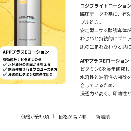
コジブライトローショ
臨床データを基に、有
プル処方。
安定型コウジ酸誘導体
わじわと持続的にブロ
肌の生まれ変わりと共
APPプラスEローショ
ビタミンCを長年研究し
水溶性と油溶性の特徴を
合しているため、
浸透力が高く、即効性
価格が安い順
価格が高い順
新着順