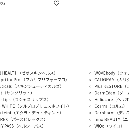
税込
KIN HEALTH（ゼオスキンヘルス）
WOVEbody（ウ
apri for Pro.（ワカサプリフォープロ）
CALIGRAM（カ
Ceuticals（スキンシューティカルズ）
Plus RESTOR
orit（サンソリット）
DermEden（ダ
iousLips（ラシャスリップス）
Heliocare（ヘ
ro+ WHITE（ソルプロプリュスホワイト）
Corrm（コルム）
t du teint（エクラ・デュ・ティント）
Derpharm（デ
PIREX（パースピレックス）
nino BEAUTY
THY PASS（ヘルシーパス）
WiQo（ワイコ）