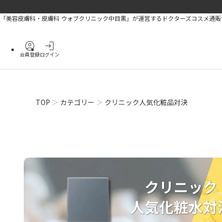
「美容皮膚科・皮膚科 ウォブクリニック中目黒」が運営するドクターズコスメ通販
account_circle
login
会員登録
ログイン
TOP
カテゴリー
クリニック人気化粧品対決