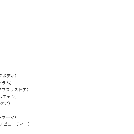
ォブボディ）
リグラム）
E（プラスリストア）
ームエデン）
リオケア）
ルファーマ）
（ニノビューティー）