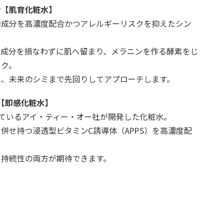
ン【肌育化粧水】
効成分を高濃度配合かつアレルギーリスクを抑えたシン
が成分を損なわずに肌へ留まり、メラニンを作る酵素をじ
ック。
に、未来のシミまで先回りしてアプローチします。
ン【即感化粧水】
ているアイ・ティー・オー社が開発した化粧水。
併せ持つ浸透型ビタミンC誘導体（APPS）を高濃度配
と持続性の両方が期待できます。