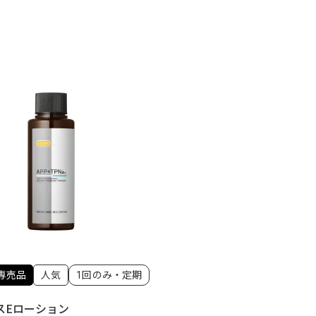
専売品
人気
1回のみ・定期
スEローション