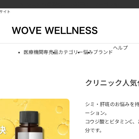
【LINEお友だち登録特典】500円OFFクーポン配布中
サイト
ヘルプ
医療機関専売品
カテゴリー
悩み
ブランド
クリニック人気
シミ・肝斑のお悩みを持
ーション。
コウジ酸とビタミンC、
分です。