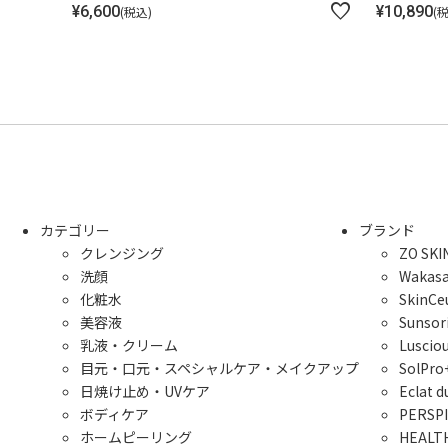
¥
6,600
¥
10,890
税込
カテゴリー
ブランド
クレンジング
ZO S
洗顔
Wakas
化粧水
Skin
美容液
Suns
乳液・クリーム
Lusc
目元・口元・スペシャルケア・メイクアップ
SolP
日焼け止め・UVケア
Ecla
ボディケア
PERS
ホームピーリング
HEAL