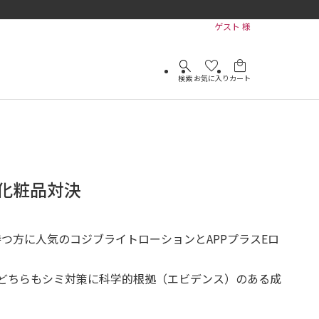
ゲスト 様
search
favorite
local_mall
検索
お気に入り
カート
化粧品対決
つ方に人気のコジブライトローションとAPPプラスEロ
どちらもシミ対策に科学的根拠（エビデンス）のある成