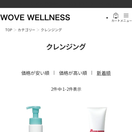
【LINEお友だち登録特典】500円OFFクーポン配布中
local_mall
menu
カート
メニュー
TOP
カテゴリー
クレンジング
クレンジング
価格が安い順
価格が高い順
新着順
2
件中
1
-
2
件表示