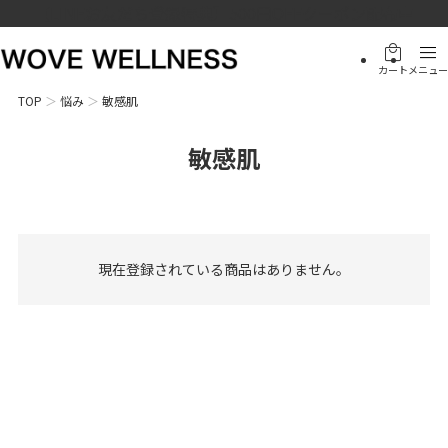
【LINEお友だち登録特典】500円OFFクーポン配布中
local_mall
menu
カート
メニュー
TOP
悩み
敏感肌
敏感肌
現在登録されている商品はありません。